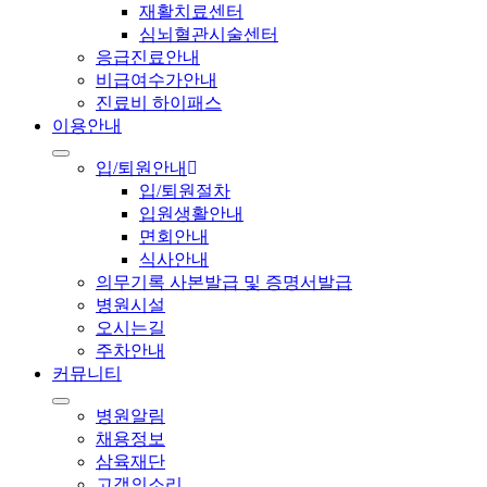
재활치료센터
심뇌혈관시술센터
응급진료안내
비급여수가안내
진료비 하이패스
이용안내
입/퇴원안내
입/퇴원절차
입원생활안내
면회안내
식사안내
의무기록 사본발급 및 증명서발급
병원시설
오시는길
주차안내
커뮤니티
병원알림
채용정보
삼육재단
고객의소리