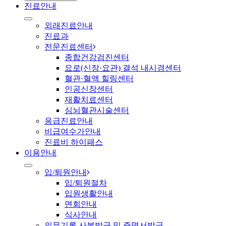
진료안내
외래진료안내
진료과
전문진료센터
종합건강검진센터
요로(신장·요관) 결석 내시경센터
혈관·혈액 힐링센터
인공신장센터
재활치료센터
심뇌혈관시술센터
응급진료안내
비급여수가안내
진료비 하이패스
이용안내
입/퇴원안내
입/퇴원절차
입원생활안내
면회안내
식사안내
의무기록 사본발급 및 증명서발급